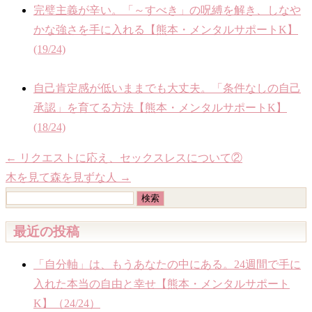
完璧主義が辛い。「～すべき」の呪縛を解き、しなや
かな強さを手に入れる【熊本・メンタルサポートK】
(19/24)
自己肯定感が低いままでも大丈夫。「条件なしの自己
承認」を育てる方法【熊本・メンタルサポートK】
(18/24)
←
リクエストに応え、セックスレスについて②
木を見て森を見ずな人
→
検
索:
最近の投稿
「自分軸」は、もうあなたの中にある。24週間で手に
入れた本当の自由と幸せ【熊本・メンタルサポート
K】（24/24）