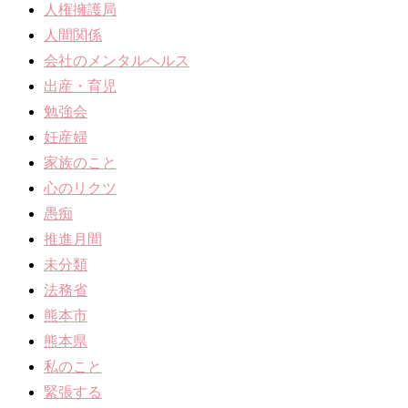
人権擁護局
人間関係
会社のメンタルヘルス
出産・育児
勉強会
妊産婦
家族のこと
心のリクツ
愚痴
推進月間
未分類
法務省
熊本市
熊本県
私のこと
緊張する