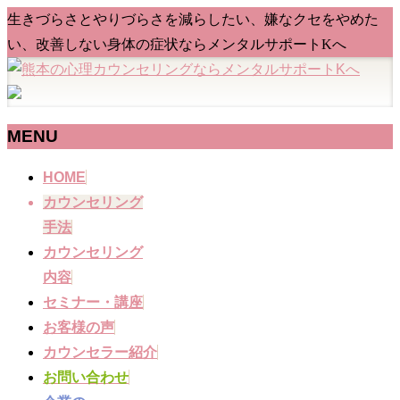
生きづらさとやりづらさを減らしたい、嫌なクセをやめた
い、改善しない身体の症状ならメンタルサポートKへ
MENU
メ
HOME
ニ
カウンセリング
ュ
手法
ー
カウンセリング
を
内容
飛
セミナー・講座
ば
お客様の声
す
カウンセラー紹介
お問い合わせ