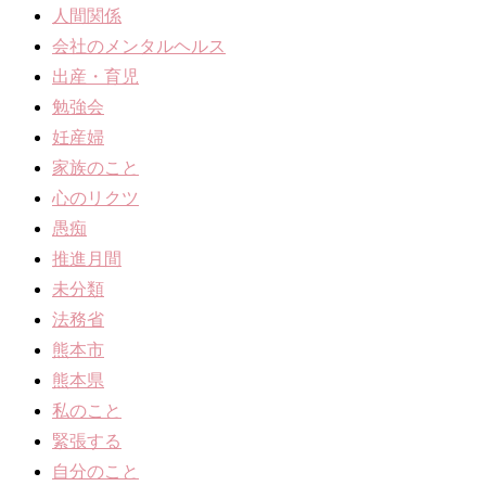
人間関係
会社のメンタルヘルス
出産・育児
勉強会
妊産婦
家族のこと
心のリクツ
愚痴
推進月間
未分類
法務省
熊本市
熊本県
私のこと
緊張する
自分のこと