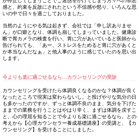
が停止してしまうことでご迷惑をかけてしまう方々への罪悪
感と、約束を反故にされたという不信感や怒り、いろんな思
いの中で日々を過ごしておりました。
当然のようにやる気は起きず、会社では「申し訳ありませ
ん」が口癖となり、体調も崩してしまっていました。健康診
断で胃カメラの検査を行い、胃に穴があいていると医師から
告げられても、「あー、ストレスをためると胃に穴があくと
か本当なんだなぁ」と他人事のように感じていたのを思い出
します。
今よりも楽に過ごせるなら…カウンセリングの受診
カウンセリングを受けたら体調良くなるのかな？体調が良く
なったところで現実は変わらないし。と投げやりな気分の日
も多かったのですが、ずっと体調不良のまま、気分を下げた
ままでの業務を行うことはやはり辛く、まずは体調を戻すこ
と、心の理屈を知ることで今よりも楽に過ごせるなら。との
考えから【心理カウンセラー養成基礎講座】の受講と、【カ
ウンセリング】を受けることにしました。