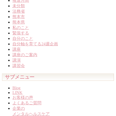
推進月間
未分類
法務省
熊本市
熊本県
私のこと
緊張する
自分のこと
自分軸を育てる24週企画
講座
講座のご案内
講演
講習会
サブメニュー
Blog
LINK
お客様の声
よくあるご質問
企業の
メンタルヘルスケア