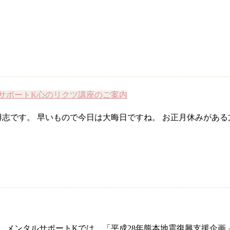
サポートK
心のリクツ
講座のご案内
志です。 早いもので今日は大晦日ですね。 お正月休みがあ
 メンタルサポートKでは、「平成28年熊本地震復興支援企