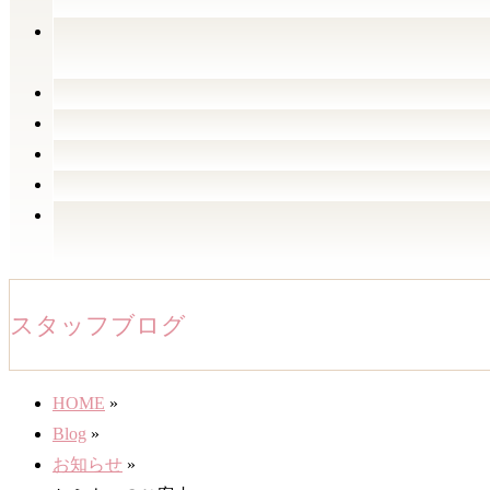
ー
を
飛
ば
す
スタッフブログ
HOME
»
Blog
»
お知らせ
»