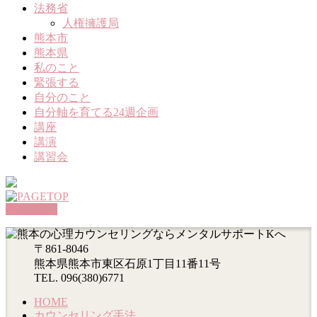
法務省
人権擁護局
熊本市
熊本県
私のこと
緊張する
自分のこと
自分軸を育てる24週企画
講座
講演
講習会
PAGETOP
〒861-8046
熊本県熊本市東区石原1丁目11番11号
TEL. 096(380)6771
HOME
カウンセリング手法