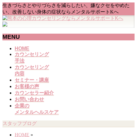
生きづらさとやりづらさを減らしたい、嫌なクセをやめた
い、改善しない身体の症状ならメンタルサポートKへ
MENU
メ
HOME
カウンセリング
ニ
手法
ュ
カウンセリング
ー
内容
を
セミナー・講座
飛
お客様の声
ば
カウンセラー紹介
す
お問い合わせ
企業の
メンタルヘルスケア
スタッフブログ
HOME
»