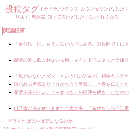
投稿タグ
イライラ
,
ウダウダ
,
カウンセリング
,
したく
り戻す
,
無意識
,
知ってるけどしたくない
,
軽くなる
関連記事
「自分軸」は、もうあなたの中にある。24週間で手に入
感情の波に飲まれない技術。マインドフルネスと交流分析
「私がいないとダメ」という思い込みが、相手も自分も苦し
嫌われる勇気より「分かち合う勇気」。本音を伝えても壊れ
完璧主義が辛い。「～すべき」の呪縛を解き、しなやかな強
自己肯定感が低いままでも大丈夫。「条件なしの自己承認」
←
どうすれば人生は楽になるのか