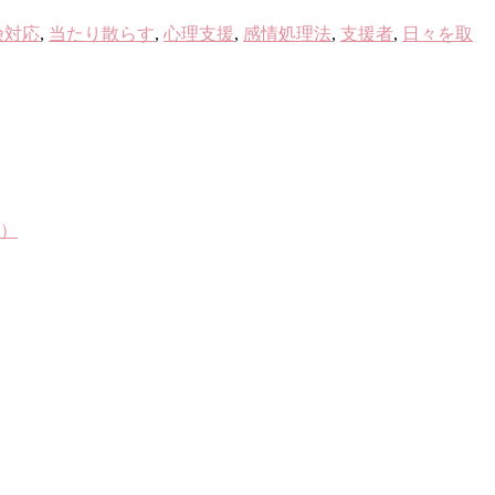
険対応
,
当たり散らす
,
心理支援
,
感情処理法
,
支援者
,
日々を取
4）