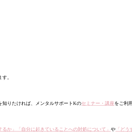
ます。
を知りたければ、メンタルサポートKの
セミナー・講座
をご利
。
するか」
「自分に起きていることへの対処について」
や
「どう