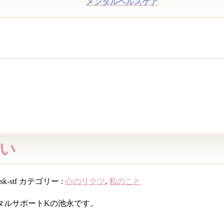
メンタルヘルスケア
い
sk-stf
カテゴリー :
心のリクツ
,
私のこと
タルサポートKの池永です。