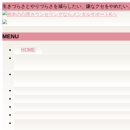
生きづらさとやりづらさを減らしたい、嫌なクセをやめたい
MENU
メ
HOME
ニ
ュ
ー
を
飛
ば
す