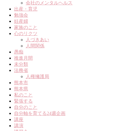
会社のメンタルヘルス
出産・育児
勉強会
妊産婦
家族のこと
心のリクツ
人づきあい
人間関係
愚痴
推進月間
未分類
法務省
人権擁護局
熊本市
熊本県
私のこと
緊張する
自分のこと
自分軸を育てる24週企画
講座
講演