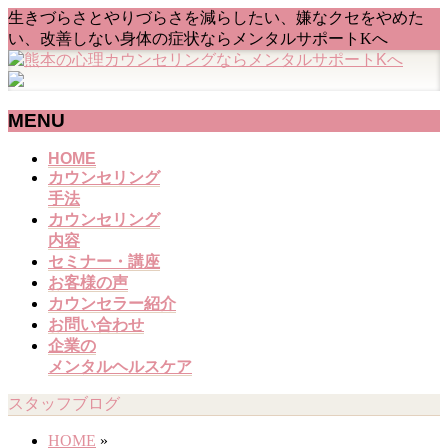
生きづらさとやりづらさを減らしたい、嫌なクセをやめた
い、改善しない身体の症状ならメンタルサポートKへ
MENU
メ
HOME
カウンセリング
ニ
手法
ュ
カウンセリング
ー
内容
を
セミナー・講座
飛
お客様の声
ば
カウンセラー紹介
す
お問い合わせ
企業の
メンタルヘルスケア
スタッフブログ
HOME
»