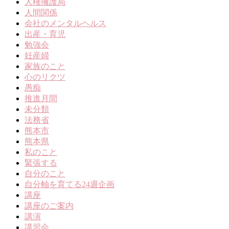
人権擁護局
人間関係
会社のメンタルヘルス
出産・育児
勉強会
妊産婦
家族のこと
心のリクツ
愚痴
推進月間
未分類
法務省
熊本市
熊本県
私のこと
緊張する
自分のこと
自分軸を育てる24週企画
講座
講座のご案内
講演
講習会