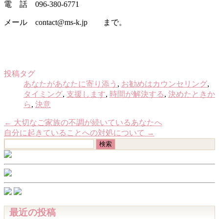
電 話 096-380-6771
メール contact@ms-k.jp まで。
投稿タグ
あなたがあなたに寄り添う
,
お勧めはカウンセリング
,
タイミング
,
支援します
,
時間が解決する
,
決めたときか
ら
,
決意
←
大切なご家族の不調が続いているあなたへ
自分に起きていることへの対処について
→
検
索:
最近の投稿