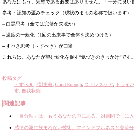
あなたはもう、完璧である必要はありません。「十分に良い
参考：認知の歪みチェック（現状のままの名称で扱います）
– 白黒思考（全ては完璧か失敗か）
– 過度の一般化（1回の出来事で全体を決めつける）
– すべき思考（～すべき）が口癖
これらは、あなたが望む変化を促す“気づきのきっかけ”です
投稿タグ
～すべき
,
7割主義
,
Good Enough
,
ストレスケア
,
ドライ
市
,
自我状態
関連記事
「自分軸」は、もうあなたの中にある。24週間で手に入
感情の波に飲まれない技術。マインドフルネスと交流分析