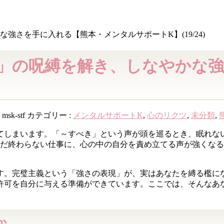
さを手に入れる【熊本・メンタルサポートK】(19/24)
」の呪縛を解き、しなやかな
:
msk-stf
カテゴリー :
メンタルサポートK
,
心のリクツ
,
未分類
,
てしまいます。「～すべき」という声が頭を巡るとき、眠れな
まだ終わらない仕事に、心の中の自分を責め立てる声が強くな
す。完璧主義という「強さの表現」が、実はあなたを縛る檻に
許可を自分に与える準備ができています。ここでは、そんなあ
か