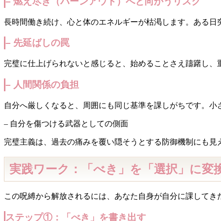
– 燃え尽き（バーンアウト）へと向かうリスク
長時間働き続け、心と体のエネルギーが枯渇します。ある日
– 先延ばしの罠
完璧に仕上げられないと感じると、始めることさえ躊躇し、
– 人間関係の負担
自分へ厳しくなると、周囲にも同じ基準を課しがちです。小
– 自分を傷つける武器としての側面
完璧主義は、過去の痛みを覆い隠そうとする防御機制にも見
実践ワーク：「べき」を「選択」に変
この呪縛から解放されるには、あなた自身が自分に課してき
ステップ①：「べき」を書き出す