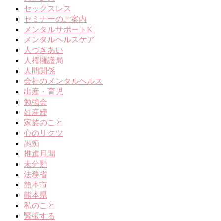
セックスレス
セミナーのご案内
メンタルサポートK
メンタルヘルスケア
人づきあい
人権擁護局
人間関係
会社のメンタルヘルス
出産・育児
勉強会
妊産婦
家族のこと
心のリクツ
愚痴
推進月間
未分類
法務省
熊本市
熊本県
私のこと
緊張する