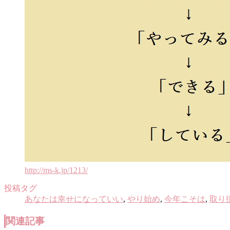
http://ms-k.jp/1213/
投稿タグ
あなたは幸せになっていい
,
やり始め
,
今年こそは
,
取り
関連記事