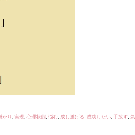
掛かり
,
実現
,
心理状態
,
悩む
,
成し遂げる
,
成功したい
,
手放す
,
気