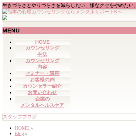
生きづらさとやりづらさを減らしたい、嫌なクセをやめたい
MENU
メ
HOME
カウンセリング
ニ
手法
ュ
カウンセリング
ー
内容
を
セミナー・講座
飛
お客様の声
ば
カウンセラー紹介
す
お問い合わせ
企業の
メンタルヘルスケア
スタッフブログ
HOME
»
Blog
»