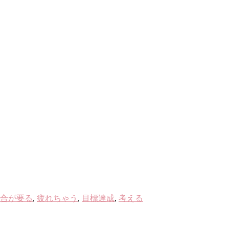
合が要る
,
疲れちゃう
,
目標達成
,
考える