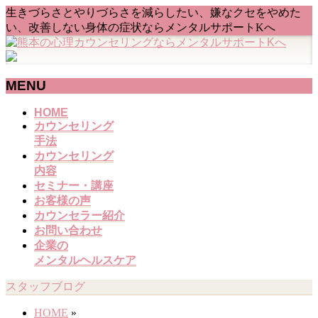
生きづらさとやりづらさを減らしたい、嫌なクセをやめた
い、改善しない身体の症状ならメンタルサポートKへ
MENU
メ
HOME
カウンセリング
ニ
手法
ュ
カウンセリング
ー
内容
を
セミナー・講座
飛
お客様の声
ば
カウンセラー紹介
す
お問い合わせ
企業の
メンタルヘルスケア
スタッフブログ
HOME
»