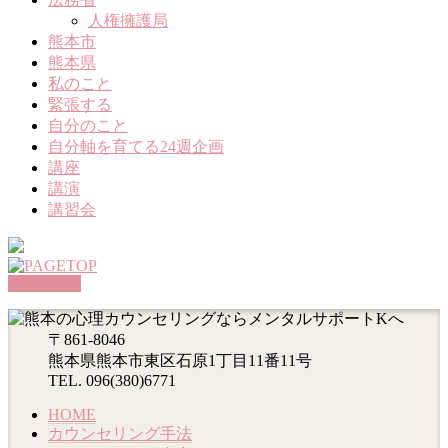
人権擁護局
熊本市
熊本県
私のこと
緊張する
自分のこと
自分軸を育てる24週企画
講座
講演
講習会
PAGETOP
〒861-8046
熊本県熊本市東区石原1丁目11番11号
TEL. 096(380)6771
HOME
カウンセリング手法