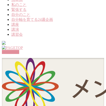
私のこと
緊張する
自分のこと
自分軸を育てる24週企画
講座
講演
講習会
PAGETOP