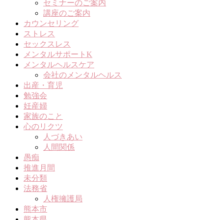
セミナーのご案内
講座のご案内
カウンセリング
ストレス
セックスレス
メンタルサポートK
メンタルヘルスケア
会社のメンタルヘルス
出産・育児
勉強会
妊産婦
家族のこと
心のリクツ
人づきあい
人間関係
愚痴
推進月間
未分類
法務省
人権擁護局
熊本市
熊本県