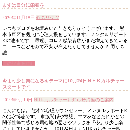
まずは自分に栄養を
2020年11月18日
心のリクツ
いつもブログをお読みいただきありがとうございます。 熊
本市東区を拠点に心理支援をしています、メンタルサポート
Kの池永です。 最近、コロナ感染者数がまた増えてきている
ニュースなどをみて不安が増えたりしてませんか？ 周りの
誰 …
この記事を読む
今より少し楽になるをテーマに10月24日ＮＨＫカルチャー
スタートです
2019年9月10日
NHKカルチャー
お知らせ
講座のご案内
こんにちは。 熊本の心理カウンセラー、メンタルサポートK
の池永博志です。 家族関係や育児、ママ友などだれかとの
関係性等で感じる居心地の悪さやツラさを『今より少し楽
に』していきませんか。 10月24日よりNHKカルチャー熊 …