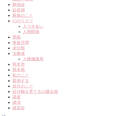
勉強会
妊産婦
家族のこと
心のリクツ
人づきあい
人間関係
愚痴
推進月間
未分類
法務省
人権擁護局
熊本市
熊本県
私のこと
緊張する
自分のこと
自分軸を育てる24週企画
講座
講演
講習会