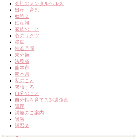
会社のメンタルヘルス
出産・育児
勉強会
妊産婦
家族のこと
心のリクツ
愚痴
推進月間
未分類
法務省
熊本市
熊本県
私のこと
緊張する
自分のこと
自分軸を育てる24週企画
講座
講座のご案内
講演
講習会