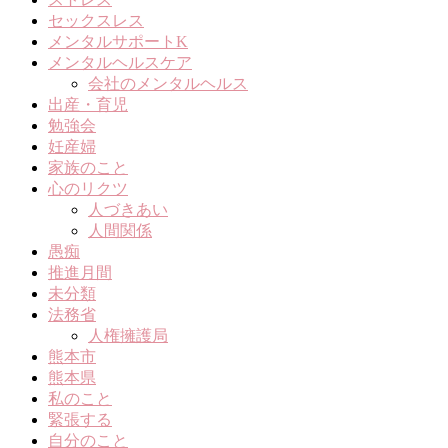
セックスレス
メンタルサポートK
メンタルヘルスケア
会社のメンタルヘルス
出産・育児
勉強会
妊産婦
家族のこと
心のリクツ
人づきあい
人間関係
愚痴
推進月間
未分類
法務省
人権擁護局
熊本市
熊本県
私のこと
緊張する
自分のこと