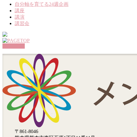
自分軸を育てる24週企画
講座
講演
講習会
PAGETOP
〒861-8046