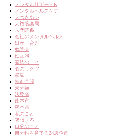
メンタルサポートK
メンタルヘルスケア
人づきあい
人権擁護局
人間関係
会社のメンタルヘルス
出産・育児
勉強会
妊産婦
家族のこと
心のリクツ
愚痴
推進月間
未分類
法務省
熊本市
熊本県
私のこと
緊張する
自分のこと
自分軸を育てる24週企画