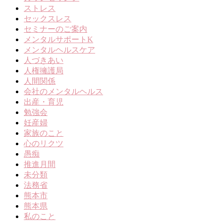
ストレス
セックスレス
セミナーのご案内
メンタルサポートK
メンタルヘルスケア
人づきあい
人権擁護局
人間関係
会社のメンタルヘルス
出産・育児
勉強会
妊産婦
家族のこと
心のリクツ
愚痴
推進月間
未分類
法務省
熊本市
熊本県
私のこと