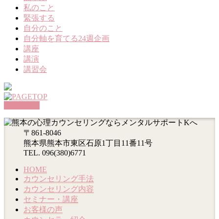
私のこと
緊張する
自分のこと
自分軸を育てる24週企画
講座
講演
講習会
PAGETOP
〒861-8046
熊本県熊本市東区石原1丁目11番11号
TEL. 096(380)6771
HOME
カウンセリング手法
カウンセリング内容
セミナー・講座
お客様の声