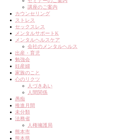
セミナーのご案内
講座のご案内
カウンセリング
ストレス
セックスレス
メンタルサポートK
メンタルヘルスケア
会社のメンタルヘルス
出産・育児
勉強会
妊産婦
家族のこと
心のリクツ
人づきあい
人間関係
愚痴
推進月間
未分類
法務省
人権擁護局
熊本市
熊本県