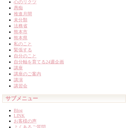
心のリクツ
愚痴
推進月間
未分類
法務省
熊本市
熊本県
私のこと
緊張する
自分のこと
自分軸を育てる24週企画
講座
講座のご案内
講演
講習会
サブメニュー
Blog
LINK
お客様の声
よくあるご質問