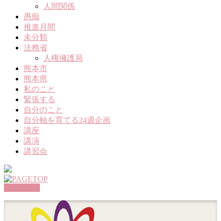
人間関係
愚痴
推進月間
未分類
法務省
人権擁護局
熊本市
熊本県
私のこと
緊張する
自分のこと
自分軸を育てる24週企画
講座
講演
講習会
PAGETOP